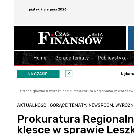
piątek 7 sierpnia 2026
Home
Gorące tematy
Publicystyka
NA CZASIE:
Nękana
Strona główna
»
Wyróżnione
»
Prokuratura Regionalna w Warszaw
AKTUALNOŚCI
,
GORĄCE TEMATY
,
NEWSROOM
,
WYRÓŻN
Prokuratura Regionaln
klęsce w sprawie Lesz