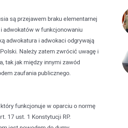
sia są przejawem braku elementarnej
y i adwokatów w funkcjonowaniu
jaką adwokatura i adwokaci odgrywają
ii Polski. Należy zatem zwrócić uwagę i
, tak jak między innymi zawód
wodem zaufania publicznego.
tóry funkcjonuje w oparciu o normę
rt. 17 ust. 1 Konstytucji RP.
em jest powodem do dumy.