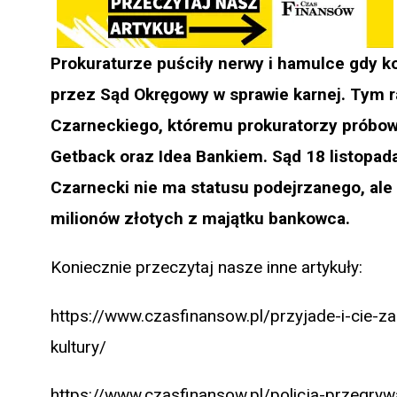
Prokuraturze puściły nerwy i hamulce gdy ko
przez Sąd Okręgowy w sprawie karnej. Tym 
Czarneckiego, któremu prokuratorzy próbowa
Getback oraz Idea Bankiem. Sąd 18 listopada
Czarnecki nie ma statusu podejrzanego, ale
milionów złotych z majątku bankowca.
Koniecznie przeczytaj nasze inne artykuły:
https://www.czasfinansow.pl/przyjade-i-cie-za
kultury/
https://www.czasfinansow.pl/policja-przegryw