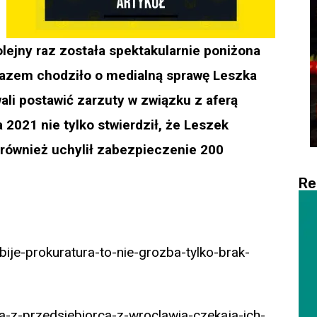
lejny raz została spektakularnie poniżona
razem chodziło o medialną sprawę Leszka
li postawić zarzuty w związku z aferą
 2021 nie tylko stwierdził, że Leszek
 również uchylił zabezpieczenie 200
Re
bije-prokuratura-to-nie-grozba-tylko-brak-
a-z-przedsiebiorca-z-wroclawia-czekaja-ich-