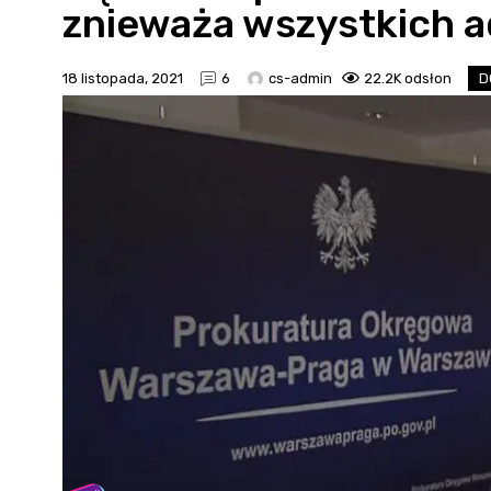
znieważa wszystkich 
18 listopada, 2021
6
cs-admin
22.2K odsłon
D