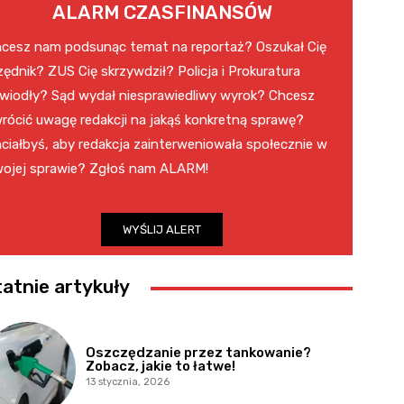
ALARM CZASFINANSÓW
cesz nam podsunąc temat na reportaż? Oszukał Cię
zędnik? ZUS Cię skrzywdził? Policja i Prokuratura
wiodły? Sąd wydał niesprawiedliwy wyrok? Chcesz
rócić uwagę redakcji na jakąś konkretną sprawę?
ciałbyś, aby redakcja zainterweniowała społecznie w
ojej sprawie? Zgłoś nam ALARM!
WYŚLIJ ALERT
atnie artykuły
Oszczędzanie przez tankowanie?
Zobacz, jakie to łatwe!
13 stycznia, 2026