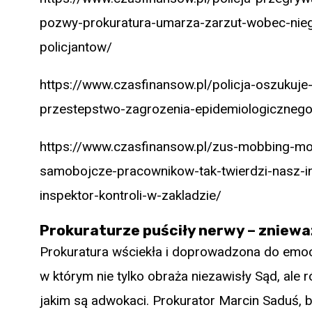
pozwy-prokuratura-umarza-zarzut-wobec-nie
policjantow/
https://www.czasfinansow.pl/policja-oszukuje
przestepstwo-zagrozenia-epidemiologicznego
https://www.czasfinansow.pl/zus-mobbing-mo
samobojcze-pracownikow-tak-twierdzi-nasz-in
inspektor-kontroli-w-zakladzie/
Prokuraturze puściły nerwy – zniewa
Prokuratura wściekła i doprowadzona do emoc
w którym nie tylko obraża niezawisły Sąd, ale
jakim są adwokaci. Prokurator Marcin Saduś,