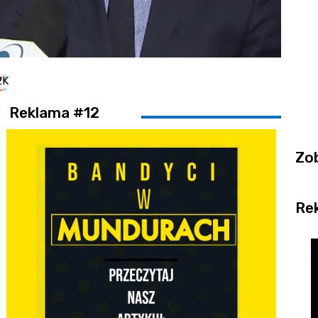
2K
Reklama #12
Zo
Re