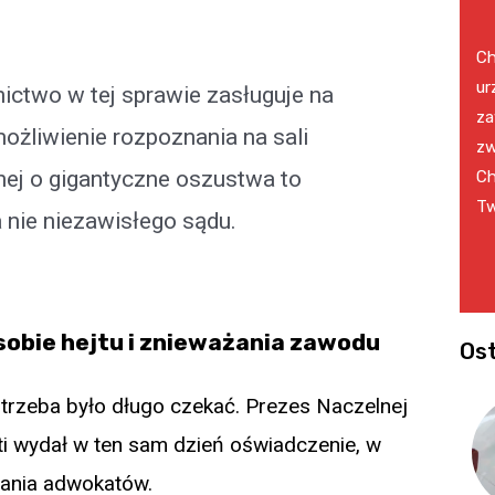
Ch
ur
nictwo w tej sprawie zasługuje na
za
ożliwienie rozpoznania na sali
zw
ej o gigantyczne oszustwa to
Ch
Tw
 nie niezawisłego sądu.
obie hejtu i znieważania zawodu
Ost
 trzeba było długo czekać. Prezes Naczelnej
 wydał w ten sam dzień oświadczenie, w
wania adwokatów.