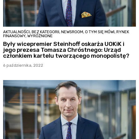
AKTUALNOŚCI
,
BEZ KATEGORII
,
NEWSROOM
,
O TYM SIĘ MÓWI
,
RYNEK
FINANSOWY
,
WYRÓŻNIONE
Były wicepremier Steinhoff oskarża UOKiK i
jego prezesa Tomasza Chróstnego: Urząd
członkiem kartelu tworzącego monopolistę?
6 października, 2022