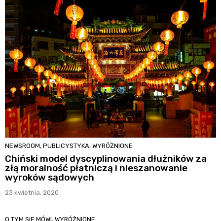
NEWSROOM
,
PUBLICYSTYKA
,
WYRÓŻNIONE
Chiński model dyscyplinowania dłużników za
złą moralność płatniczą i nieszanowanie
wyroków sądowych
23 kwietnia, 2020
O TYM SIĘ MÓWI
,
WYRÓŻNIONE