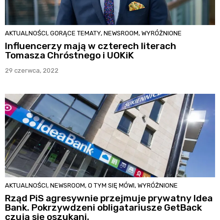
AKTUALNOŚCI
,
GORĄCE TEMATY
,
NEWSROOM
,
WYRÓŻNIONE
Influencerzy mają w czterech literach
Tomasza Chróstnego i UOKiK
29 czerwca, 2022
AKTUALNOŚCI
,
NEWSROOM
,
O TYM SIĘ MÓWI
,
WYRÓŻNIONE
Rząd PiS agresywnie przejmuje prywatny Idea
Bank. Pokrzywdzeni obligatariusze GetBack
czują się oszukani.