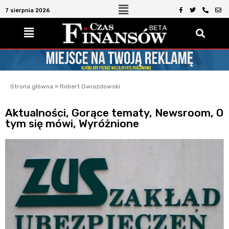
7 sierpnia 2026
Strona główna
»
Robert Gwiazdowski
Aktualności
,
Gorące tematy
,
Newsroom
,
O
tym się mówi
,
Wyróżnione